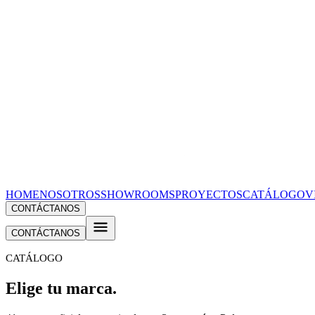
HOME
NOSOTROS
SHOWROOMS
PROYECTOS
CATÁLOGO
V
CONTÁCTANOS
CONTÁCTANOS
CATÁLOGO
Elige tu
marca
.