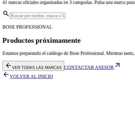
41 marcas oficiales organizadas en 3 categorías. Pulsa una marca para
search
BOSE PROFESSIONAL
Productos
próximamente
Estamos preparando el catálogo de
Bose Professional
. Mientras tanto
arrow_back
arrow_outward
CONTACTAR ASESOR
VER TODAS LAS MARCAS
arrow_back
VOLVER AL INICIO